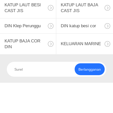
KUALITAS
KATUP LAUT BESI
KATUP LAUT BAJA
Tembaga)
CAST JIS
CAST JIS
HUBUNGI
14
KAMI
DIN Klep Perunggu
DIN katup besi cor
KATUP LAUT BESI
BERITA
CAST JIS
KATUP BAJA COR
KELUARAN MARINE
DIN
SEMUA
KASUS
Berlangganan
8
SITEMAP
KATUP LAUT BAJA
CAST JIS
PRIVACY
POLICY