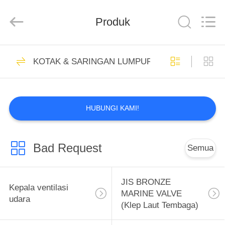
MARINE
MACHINERY
CO,.LTD.
Produk
All
Rights
Reserved.
Developed
by
RUMAH
4
ECER
KOTAK & SARINGAN LUMPUR LAUT
Kepala ventilasi
PRODUK
udara
HUBUNGI KAMI!
TENTANG
KITA
Bad Request
Semua
16
WISATA
JIS BRONZE
PABRIK
JIS BRONZE
Kepala ventilasi
MARINE VALVE
MARINE VALVE
udara
(Klep Laut Tembaga)
KONTROL
(Klep Laut