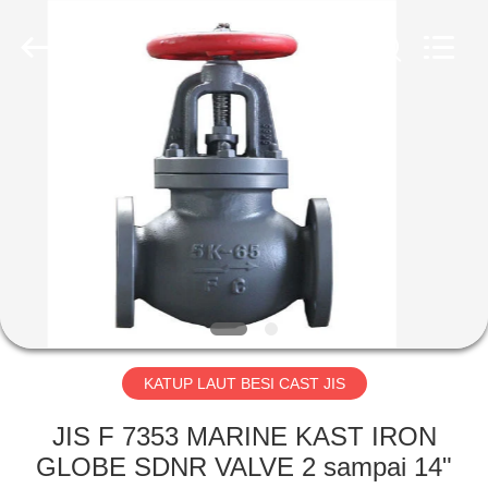
MARINE
MACHINERY
CO,.LTD.
All
Rights
Reserved.
Developed
by
RUMAH
ECER
PRODUK
TENTANG
KITA
WISATA
PABRIK
KATUP LAUT BESI CAST JIS
JIS F 7353 MARINE KAST IRON
KONTROL
GLOBE SDNR VALVE 2 sampai 14"