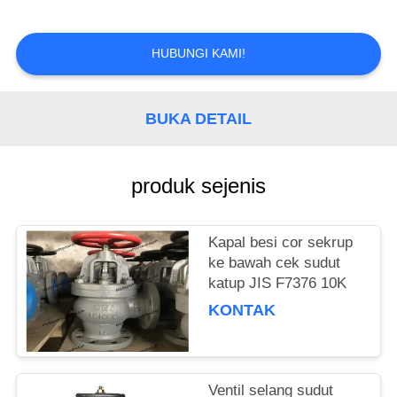
KUALITAS
HUBUNGI KAMI!
HUBUNGI
KAMI
BUKA DETAIL
BERITA
produk sejenis
SEMUA
KASUS
Kapal besi cor sekrup
ke bawah cek sudut
SITEMAP
katup JIS F7376 10K
KONTAK
PRIVACY
POLICY
Ventil selang sudut