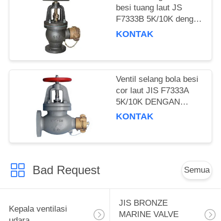
besi tuang laut JS
F7333B 5K/10K dengan
kopling kuningan
KONTAK
Ventil selang bola besi
cor laut JIS F7333A
5K/10K DENGAN
KOPLING
KONTAK
Bad Request
Semua
JIS BRONZE
Kepala ventilasi
MARINE VALVE
udara